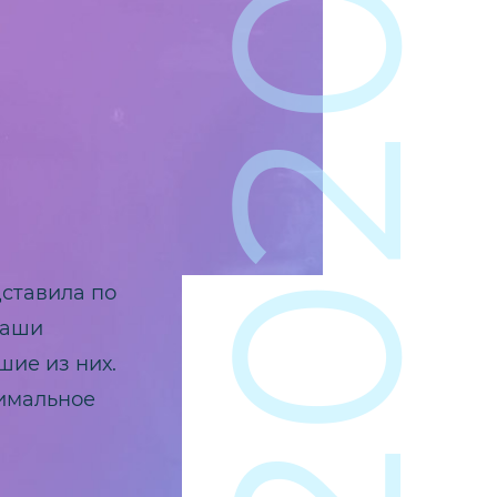
2020
дставила по
наши
шие из них.
имальное