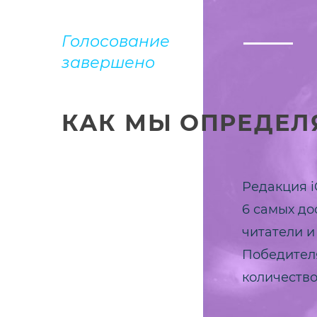
Голосование
завершено
КАК МЫ ОПРЕДЕЛ
Редакция i
6 самых до
читатели и
Победител
количество