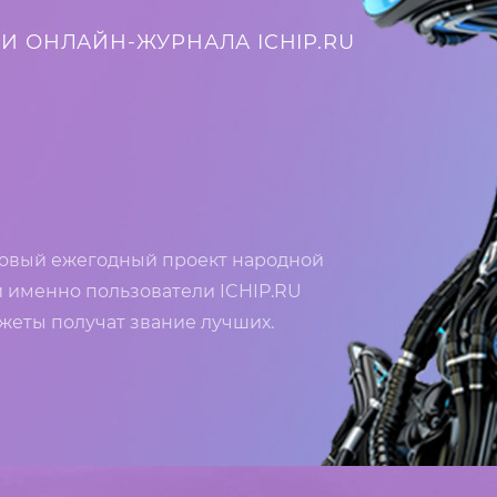
И ОНЛАЙН-ЖУРНАЛА ICHIP.RU
новый ежегодный проект народной
й именно пользователи ICHIP.RU
джеты получат звание лучших.