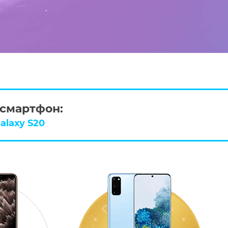
смартфон:
alaxy S20